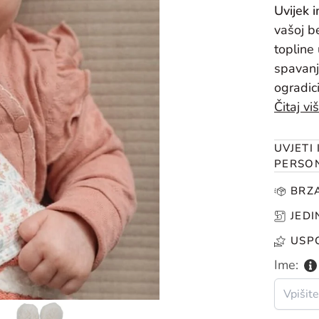
Uvijek 
vašoj be
topline
spavanj
ogradici
Čitaj vi
UVJETI
PERSON
BRZ
JEDI
USP
Ime: