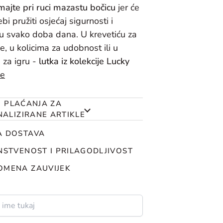
imajte pri ruci mazastu bočicu
jer će
bi pružiti osjećaj sigurnosti i
 u svako doba dana. U krevetiću za
e, u kolicima za udobnost ili u
 za igru ​​-
lutka iz kolekcije Lucky
še
 I PLAĆANJA ZA
ALIZIRANE ARTIKLE
A DOSTAVA
NSTVENOST I PRILAGODLJIVOST
OMENA ZAUVIJEK