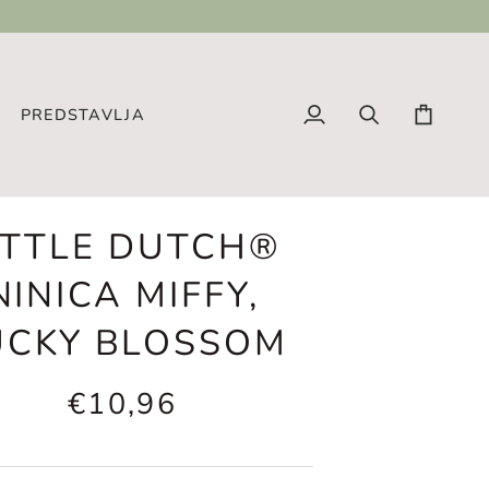
PREDSTAVLJA
Moj
traži
košara
profil
ITTLE DUTCH®
NINICA MIFFY,
UCKY BLOSSOM
€10,96