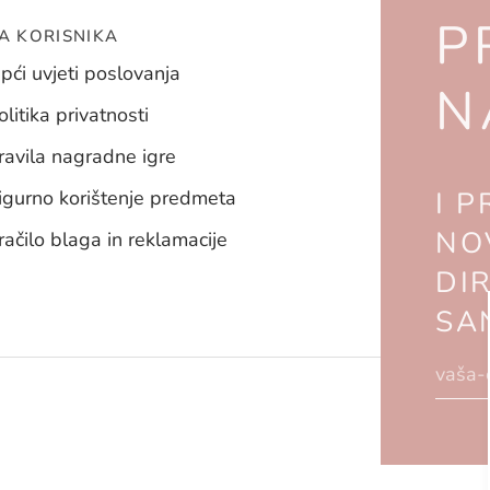
P
A KORISNIKA
pći uvjeti poslovanja
N
olitika privatnosti
ravila nagradne igre
I P
igurno korištenje predmeta
NO
račilo blaga in reklamacije
DI
SA