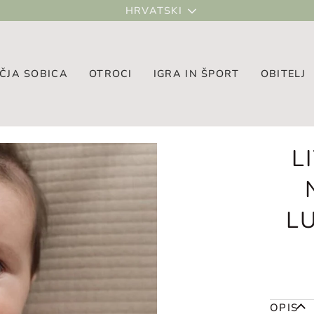
JEZIK
HRVATSKI
EČJA SOBICA
OTROCI
IGRA IN ŠPORT
OBITELJ
L
L
OPIS