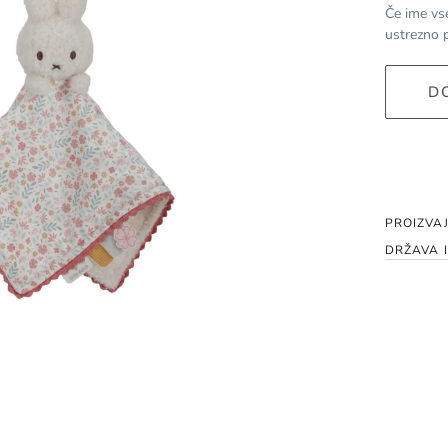
Če ime vs
ustrezno p
D
PROIZVAJ
DRŽAVA I