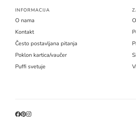
INFORMACIJA
Z
O nama
O
Kontakt
P
Često postavljana pitanja
P
Poklon kartica/vaučer
S
Puffi svetuje
V