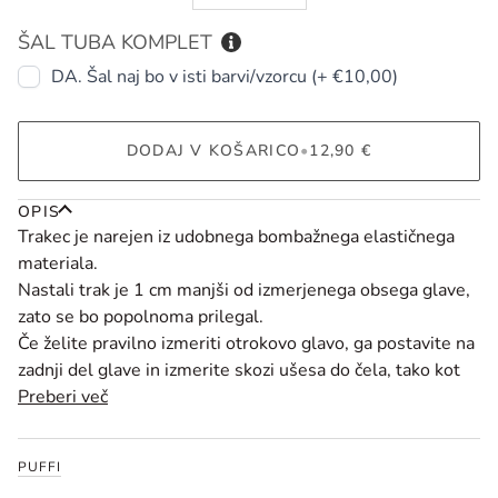
ŠAL TUBA KOMPLET
DA. Šal naj bo v isti barvi/vzorcu (+ €10,00)
DODAJ V KOŠARICO
•
12,90 €
OPIS
Trakec je narejen iz udobnega bombažnega elastičnega
materiala.
Nastali trak je 1 cm manjši od izmerjenega obsega glave,
zato se bo popolnoma prilegal.
Če želite pravilno izmeriti otrokovo glavo, ga postavite na
zadnji del glave in izmerite skozi ušesa do čela, tako kot
Preberi več
PUFFI