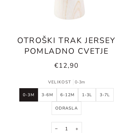
OTROŠKI TRAK JERSEY
POMLADNO CVETJE
€12,90
VELIKOST
0-3m
0-3M
3-6M
6-12M
1-3L
3-7L
ODRASLA
−
+