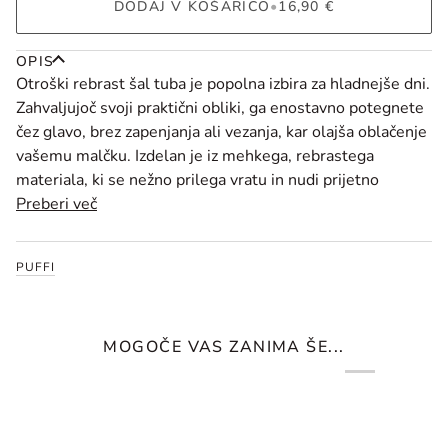
DODAJ V KOŠARICO
•
16,90 €
OPIS
Otroški rebrast šal tuba je popolna izbira za hladnejše dni.
Zahvaljujoč svoji praktični obliki, ga enostavno potegnete
čez glavo, brez zapenjanja ali vezanja, kar olajša oblačenje
vašemu malčku. Izdelan je iz mehkega, rebrastega
materiala, ki se nežno prilega vratu in nudi prijetno
Preberi več
PUFFI
MOGOČE VAS ZANIMA ŠE...