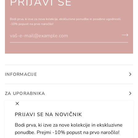
PRIJAVI SE
Bodi prva, ki izve za nove kolekcije, ekskluzivne ponudbe in posebne ugodnosti.
-10% popust na prvo naročilo!
INFORMACIJE
ZA UPORABNIKA
PRIJAVI SE NA NOVIČNIK
Bodi prva, ki izve za nove kolekcije in ekskluzivne
JEZIK
VALUTA
ponudbe. Prejmi -10% popust na prvo naročilo!
SLOVENŠČINA
SLOVENIJA (SI €)