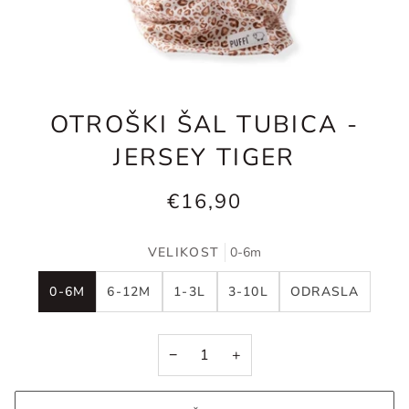
OTROŠKI ŠAL TUBICA -
JERSEY TIGER
€16,90
VELIKOST
0-6m
0-6M
6-12M
1-3L
3-10L
ODRASLA
−
+