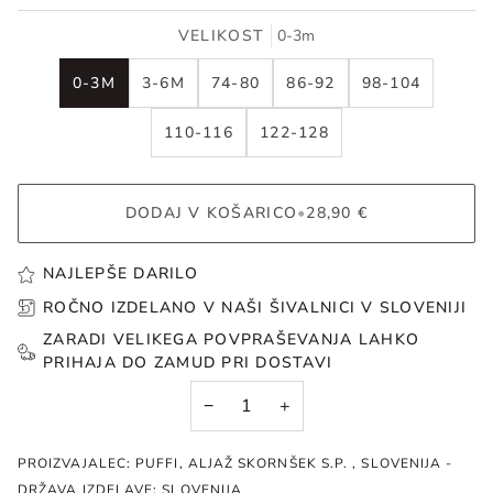
VELIKOST
0-3m
0-3M
3-6M
74-80
86-92
98-104
110-116
122-128
DODAJ V KOŠARICO
•
28,90 €
NAJLEPŠE DARILO
ROČNO IZDELANO V NAŠI ŠIVALNICI V SLOVENIJI
ZARADI VELIKEGA POVPRAŠEVANJA LAHKO
PRIHAJA DO ZAMUD PRI DOSTAVI
−
+
PROIZVAJALEC: PUFFI, ALJAŽ SKORNŠEK S.P. , SLOVENIJA -
DRŽAVA IZDELAVE: SLOVENIJA