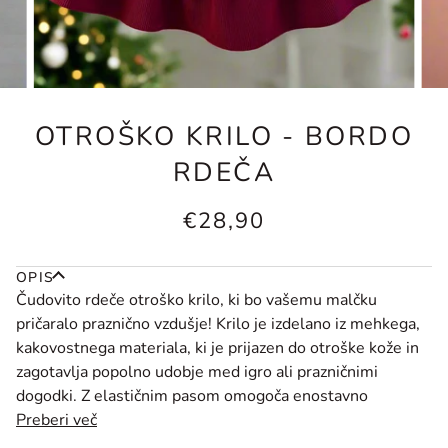
OTROŠKO KRILO - BORDO
RDEČA
€28,90
OPIS
Čudovito rdeče otroško krilo, ki bo vašemu malčku
pričaralo praznično vzdušje! Krilo je izdelano iz mehkega,
kakovostnega materiala, ki je prijazen do otroške kože in
zagotavlja popolno udobje med igro ali prazničnimi
dogodki. Z elastičnim pasom omogoča enostavno
Preberi več