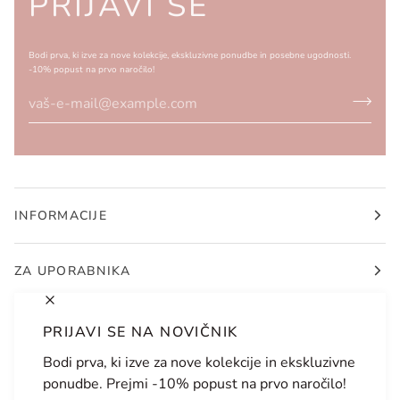
PRIJAVI SE
Bodi prva, ki izve za nove kolekcije, ekskluzivne ponudbe in posebne ugodnosti.
-10% popust na prvo naročilo!
INFORMACIJE
ZA UPORABNIKA
PRIJAVI SE NA NOVIČNIK
Bodi prva, ki izve za nove kolekcije in ekskluzivne
JEZIK
VALUTA
ponudbe. Prejmi -10% popust na prvo naročilo!
SLOVENŠČINA
SLOVENIJA (SI €)