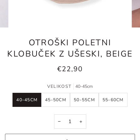
OTROŠKI POLETNI
KLOBUČEK Z UŠESKI, BEIGE
€22,90
VELIKOST
40-45cm
40-45CM
45-50CM
50-55CM
55-60CM
−
+