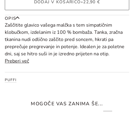
DODAJ V KOŠARICO
•
22,90 €
OPIS
Zaščitite
glavico
vašega
malčka
s
tem
simpatičnim
klobučkom,
izdelanim
iz
100 %
bombaža.
Tanka,
zračna
tkanina
nudi
odlično
zaščito
pred
soncem,
hkrati
pa
preprečuje
pregrevanje
in
potenje.
Idealen
je
za
poletne
dni,
saj
se
hitro
suši
in
je
izredno
prijeten
na
otip.
Preberi več
PUFFI
MOGOČE VAS ZANIMA ŠE...