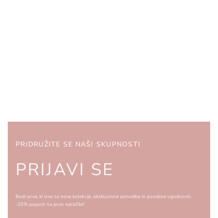
PRIDRUŽITE SE NAŠI SKUPNOSTI
PRIJAVI SE
Bodi prva, ki izve za nove kolekcije, ekskluzivne ponudbe in posebne ugodnosti.
-10% popust na prvo naročilo!