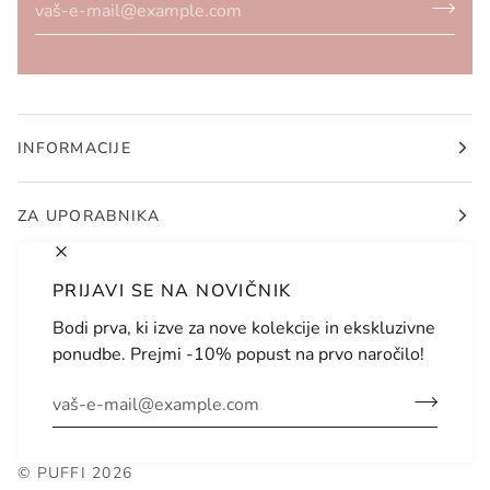
INFORMACIJE
ZA UPORABNIKA
PRIJAVI SE NA NOVIČNIK
Bodi prva, ki izve za nove kolekcije in ekskluzivne
JEZIK
VALUTA
ponudbe. Prejmi -10% popust na prvo naročilo!
SLOVENŠČINA
SLOVENIJA (SI €)
©
PUFFI
2026