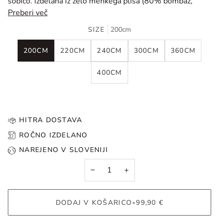
sobico.
Izdelana iz zelo mehkega pliša (80% bombaž,
Preberi več
SIZE
200cm
200CM
220CM
240CM
300CM
360CM
400CM
HITRA DOSTAVA
ROČNO IZDELANO
NAREJENO V SLOVENIJI
−
+
DODAJ V KOŠARICO
•
99,90 €